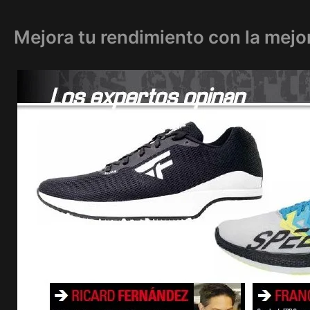
Mejora tu rendimiento con la mejor