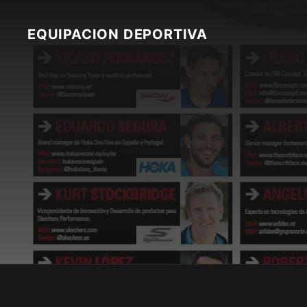
Skip
to
EQUIPACION DEPORTIVA
content