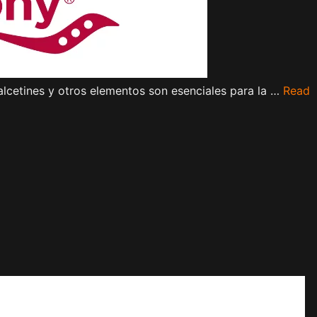
calcetines y otros elementos son esenciales para la …
Read