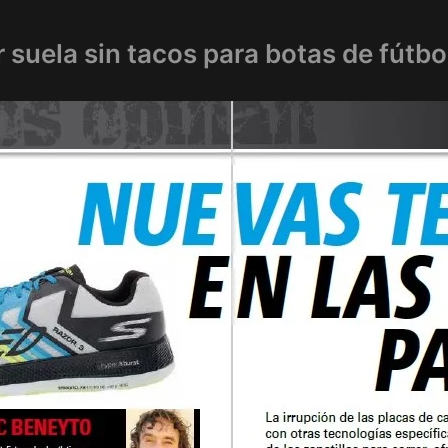
 suela sin tacos para botas de fútbo