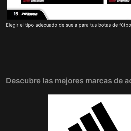
Elegir el tipo adecuado de suela para tus botas de fútb
Descubre las mejores marcas de ac