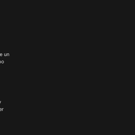
e un
po
y
er