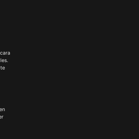
scara
les.
 te
den
er