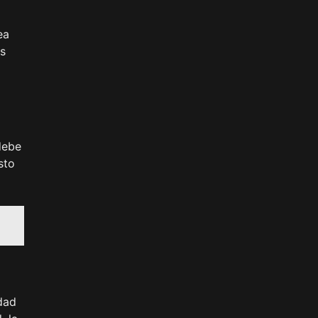
ea
es
debe
sto
dad