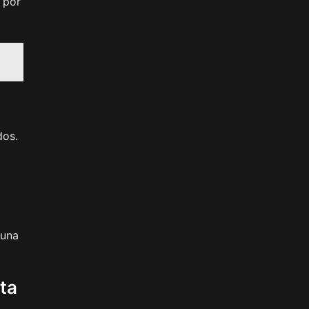
s por
dos.
 una
ta