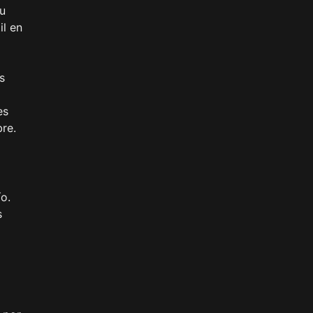
Su
il en
s
es
re.
o.
s