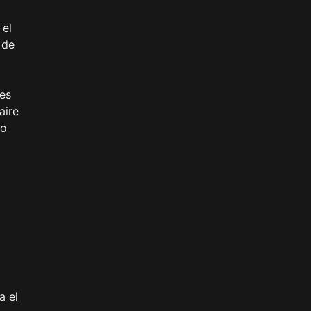
 el
 de
nes
aire
 o
a el