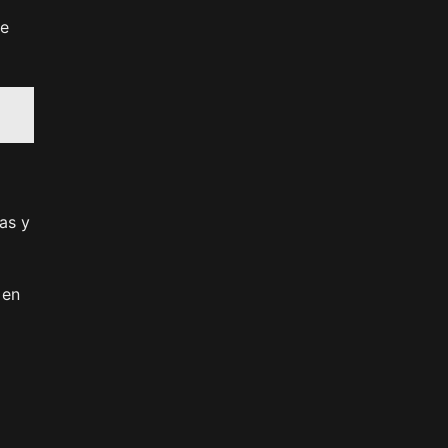
ue
as y
 en