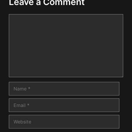
Leave a Comment
Comment
Name
Email
Website