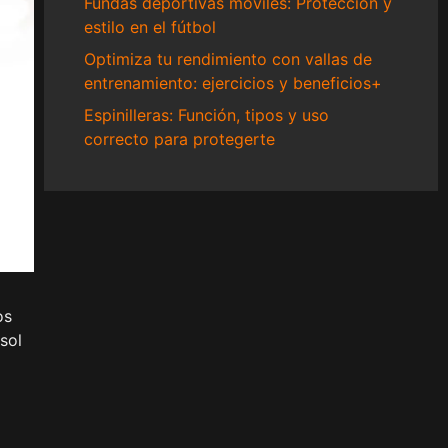
Fundas deportivas móviles: Protección y
estilo en el fútbol
Optimiza tu rendimiento con vallas de
entrenamiento: ejercicios y beneficios+
Espinilleras: Función, tipos y uso
correcto para protegerte
os
sol