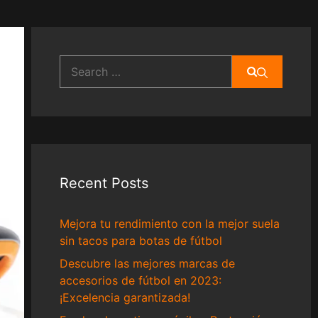
Search
for:
Recent Posts
Mejora tu rendimiento con la mejor suela
sin tacos para botas de fútbol
Descubre las mejores marcas de
accesorios de fútbol en 2023:
¡Excelencia garantizada!