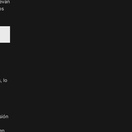
uevan
os
, lo
sión
en