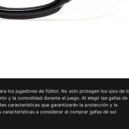
ara los jugadores de fútbol. No solo protegen los ojos de l
to y la comodidad durante el juego. Al elegir las gafas de 
es características que garantizarán la protección y la
s características a considerar al comprar gafas de sol