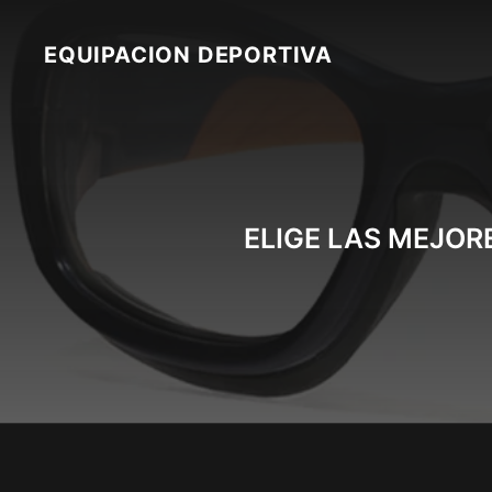
Skip
to
EQUIPACION DEPORTIVA
content
ELIGE LAS MEJOR