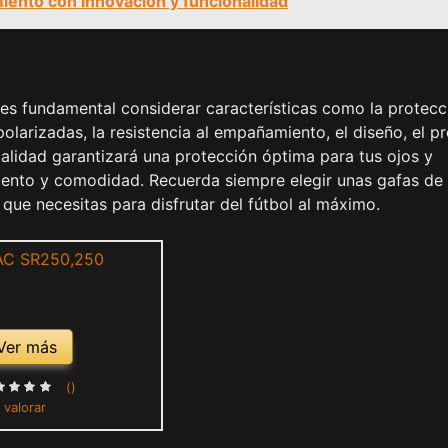
miento con innovación y funcionalidad
, es fundamental considerar características como la protecc
olarizadas, la resistencia al empañamiento, el diseño, el p
 calidad garantizará una protección óptima para tus ojos y
iento y comodidad. Recuerda siempre elegir unas gafas de 
que necesitas para disfrutar del fútbol al máximo.
Ver más
()
 valorar