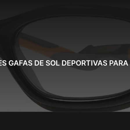
ES GAFAS DE SOL DEPORTIVAS PARA