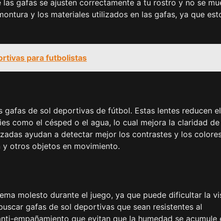
 las gafas se ajusten correctamente a tu rostro y no se m
ontura y los materiales utilizados en las gafas, ya que est
rtivas para futbolistas
 gafas de sol deportivas de fútbol. Estas lentes reducen el
ies como el césped o el agua, lo cual mejora la claridad de
rizadas ayudan a detectar mejor los contrastes y los colores
ón y otros objetos en movimiento.
ma molesto durante el juego, ya que puede dificultar la vi
buscar gafas de sol deportivas que sean resistentes al
anti-empañamiento que evitan que la humedad se acumule 