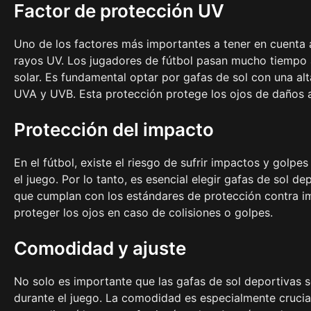
Factor de protección UV
Uno de los factores más importantes a tener en cuenta al
rayos UV. Los jugadores de fútbol pasan mucho tiempo al
solar. Es fundamental optar por gafas de sol con una al
UVA y UVB. Esta protección protege los ojos de daños 
Protección del impacto
En el fútbol, existe el riesgo de sufrir impactos y golpe
el juego. Por lo tanto, es esencial elegir gafas de sol 
que cumplan con los estándares de protección contra i
proteger los ojos en caso de colisiones o golpes.
Comodidad y ajuste
No solo es importante que las gafas de sol deportivas
durante el juego. La comodidad es especialmente crucial