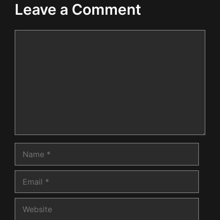
Leave a Comment
Comment
Name
Email
Website