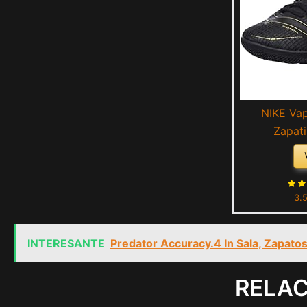
NIKE Va
Zapati
Black/Metalli
3.
INTERESANTE
Predator Accuracy.4 In Sala, Zapato
RELA