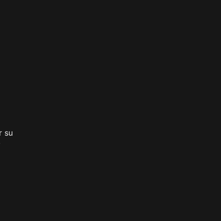
r su
y