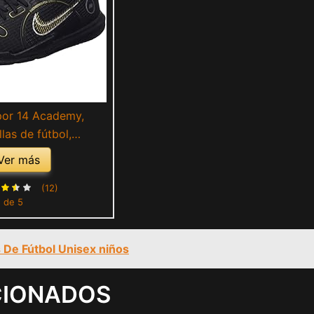
por 14 Academy,
llas de fútbol,
c Gold-Metallic S, 33
Ver más
EU
(12)
5 de 5
s De Fútbol Unisex niños
CIONADOS