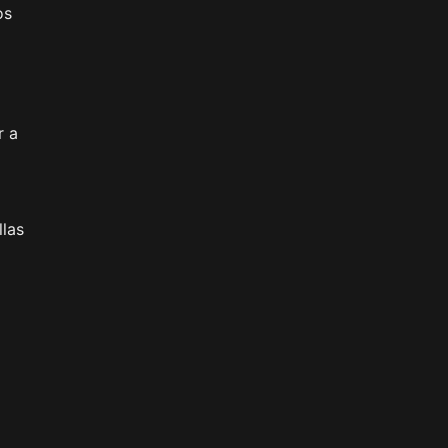
os
r a
llas