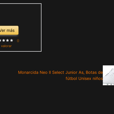
Ver más
()
 valorar
Monarcida Neo II Select Junior As, Botas de
fútbol Unisex niños