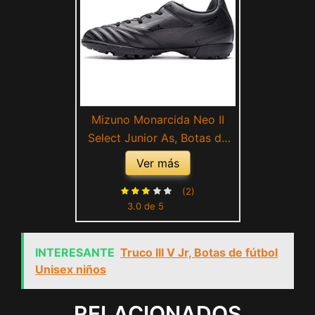
Mizuno Monarcida Neo II
Select Junior As, Botas de
fútbol Unisex niños, 32.5 EU
Ver más
(2)
3.0 de 5
INTERESANTE
Truco III V Jr, Botas de fútbol
Unisex niños
RELACIONADOS