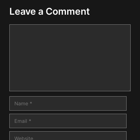
Leave a Comment
Comment
Name
Email
Website