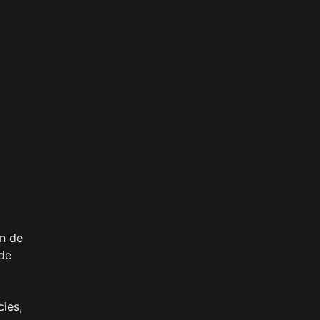
ón de
 de
cies,