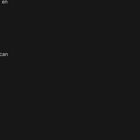
o en
scan