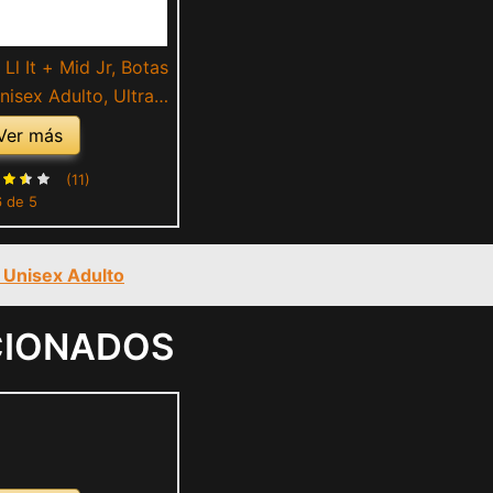
l It + Mid Jr, Botas
nisex Adulto, Ultra
e Blue Glimmer, 38
Ver más
EU
(11)
6 de 5
l Unisex Adulto
CIONADOS