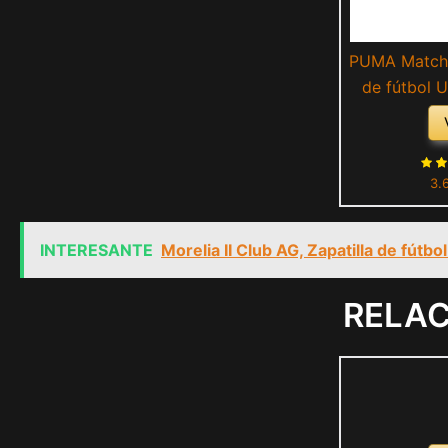
PUMA Match L
de fútbol U
Orange Whit
3.
INTERESANTE
Morelia II Club AG, Zapatilla de fútbo
RELA