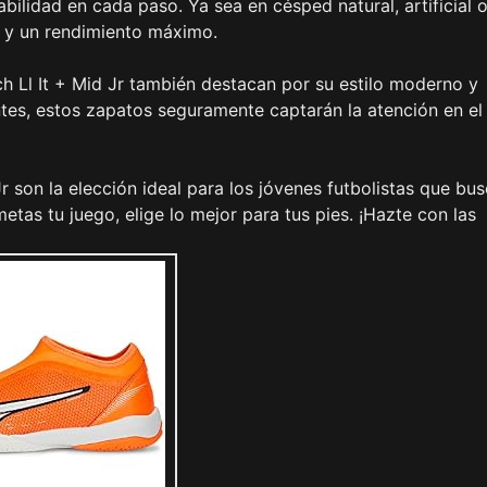
bilidad en cada paso. Ya sea en césped natural, artificial 
o y un rendimiento máximo.
h Ll It + Mid Jr también destacan por su estilo moderno y
ntes, estos zapatos seguramente captarán la atención en el
r son la elección ideal para los jóvenes futbolistas que bu
tas tu juego, elige lo mejor para tus pies. ¡Hazte con las