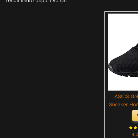
rendimiento deportivo sin
ASICS Gel
Sneaker Hom
Sécur
4.2