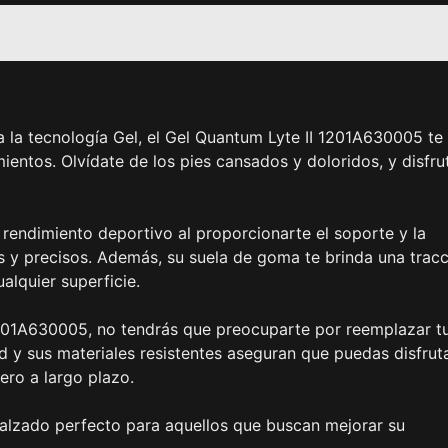
la tecnología Gel, el Gel Quantum Lyte II 1201A630005 te
entos. Olvídate de los pies cansados y doloridos, y disfru
 rendimiento deportivo al proporcionarte el soporte y la
s y precisos. Además, su suela de goma te brinda una trac
lquier superficie.
1201A630005, no tendrás que preocuparte por reemplazar t
 y sus materiales resistentes aseguran que puedas disfrut
ro a largo plazo.
calzado perfecto para aquellos que buscan mejorar su