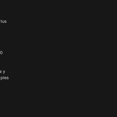
 tus
10
a y
 pies