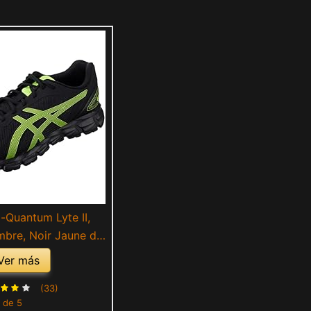
-Quantum Lyte II,
bre, Noir Jaune de
ité, 44.5 EU
Ver más
(33)
 de 5