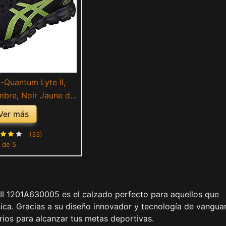
-Quantum Lyte II,
bre, Noir Jaune de
ité, 44.5 EU
Ver más
(33)
 de 5
 II 1201A630005 es el calzado perfecto para aquellos que
sica. Gracias a su diseño innovador y tecnología de vanguar
rios para alcanzar tus metas deportivas.