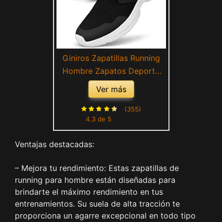
Giniros Zapatillas Running
Hombre Zapatos Deporte
Correr Jogging Caminar
Ver más
Bambas Deportivas Hombre
Casual Gimnasio Fitness
(355)
4.3 de 5
Gym Atlético Trekking Tenis
Asfalto Ligeros Transpirables
Ventajas destacadas:
Plataform Sneakers
– Mejora tu rendimiento: Estas zapatillas de
running para hombre están diseñadas para
brindarte el máximo rendimiento en tus
entrenamientos. Su suela de alta tracción te
proporciona un agarre excepcional en todo tipo