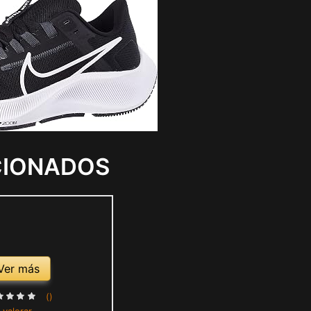
CIONADOS
Ver más
()
 valorar