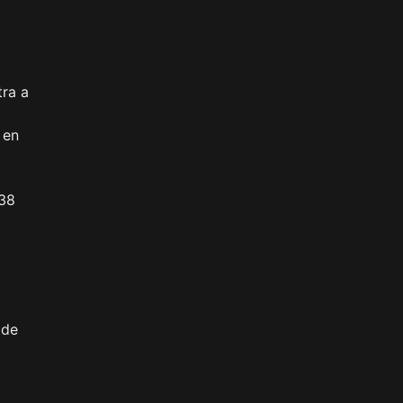
tra a
 en
 38
 de