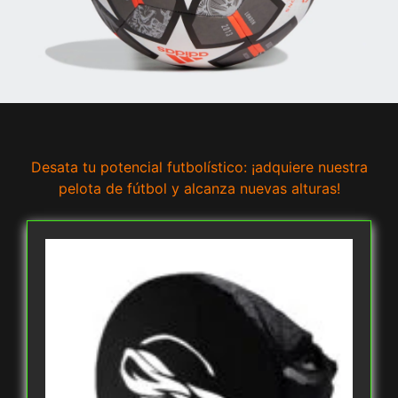
Desata tu potencial futbolístico: ¡adquiere nuestra
pelota de fútbol y alcanza nuevas alturas!