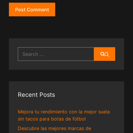
Search
for:
Recent Posts
Mejora tu rendimiento con la mejor suela
sin tacos para botas de fútbol
Descubre las mejores marcas de