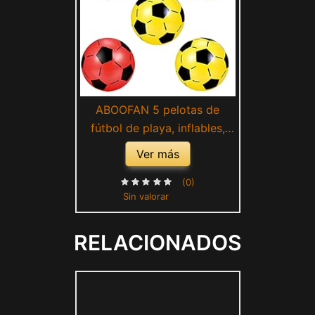
ABOOFAN 5 pelotas de
fútbol de playa, inflables,
bolas de colores, bolas de
Ver más
juegos de fútbol, deportes,
juguetes para piscina, fiesta
(0)
Sin valorar
de cumpleaños (color al
azar)
RELACIONADOS