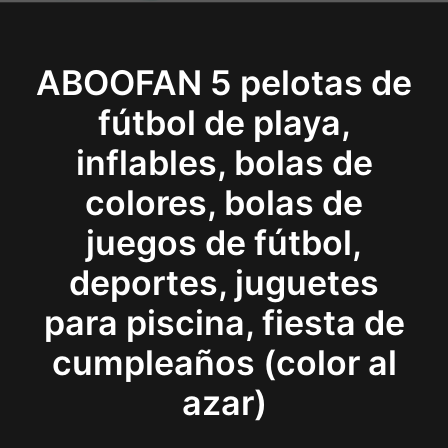
ABOOFAN 5 pelotas de
fútbol de playa,
inflables, bolas de
colores, bolas de
juegos de fútbol,
deportes, juguetes
para piscina, fiesta de
cumpleaños (color al
azar)