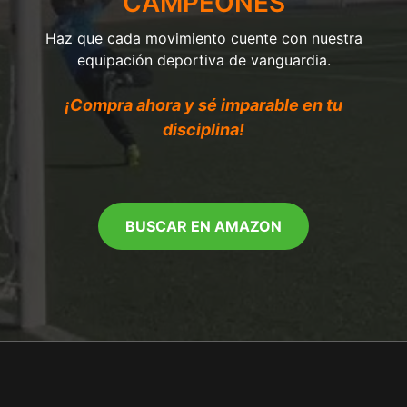
CAMPEONES
Haz que cada movimiento cuente con nuestra
equipación deportiva de vanguardia.
¡Compra ahora y sé imparable en tu
disciplina!
BUSCAR EN AMAZON