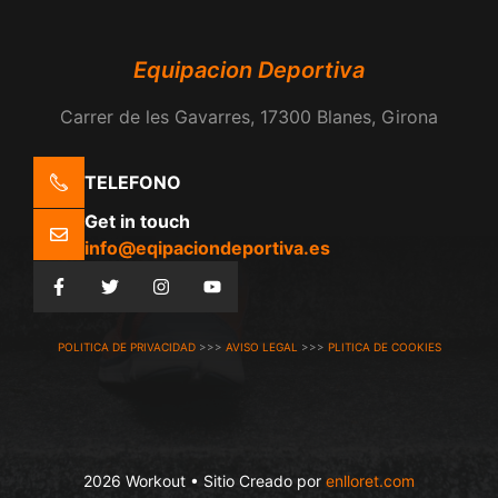
Equipacion Deportiva
Carrer de les Gavarres, 17300 Blanes, Girona
TELEFONO
Get in touch
info@eqipaciondeportiva.es
POLITICA DE PRIVACIDAD
>>>
AVISO LEGAL
>>>
PLITICA DE COOKIES
2026 Workout • Sitio Creado por
enlloret.com