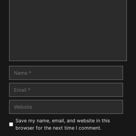
Name
Email
Website
Save my name, email, and website in this
browser for the next time I comment.