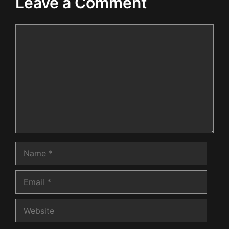
Leave a Comment
Comment
Name
Email
Website