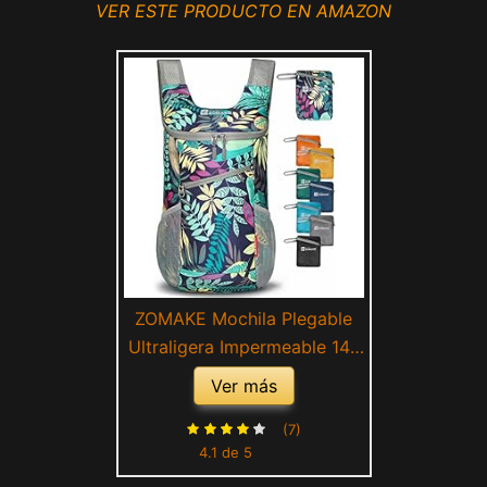
VER ESTE PRODUCTO EN AMAZON
ZOMAKE Mochila Plegable
Ultraligera Impermeable 14L
- Mochilas Pequeña
Ver más
Plegables Senderismo para
Hombre Mujer Trekking
(7)
4.1 de 5
Deporte(Color Mixto-Hojas)