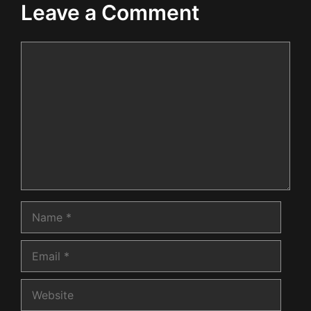
Leave a Comment
Comment
Name
Email
Website