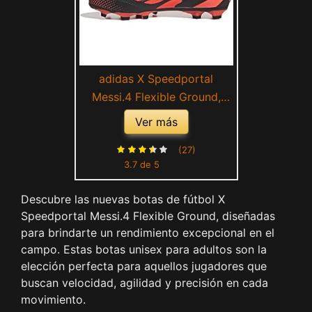
adidas X Speedportal
Messi.4 Flexible Ground,
Botas de fútbol para Unisex
Ver más
adulto, Team Solar Orange
Team Solar Orange Core
(27)
3.7 de 5
Black, 44 2/3 EU
Descubre las nuevas botas de fútbol X
Speedportal Messi.4 Flexible Ground, diseñadas
para brindarte un rendimiento excepcional en el
campo. Estas botas unisex para adultos son la
elección perfecta para aquellos jugadores que
buscan velocidad, agilidad y precisión en cada
movimiento.