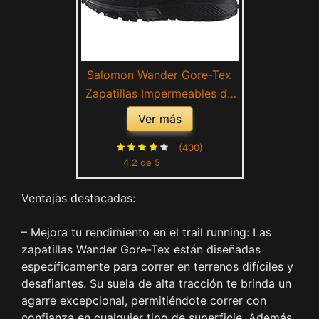
Salomon Wander Gore-Tex
Zapatillas Impermeables de
Trail Running para Hombre,
Ver más
A punto para el aire libre,
Comodidad mullida, Sujeción
(400)
4.2 de 5
del pie segura, Black, 43 1/3
Ventajas destacadas:
– Mejora tu rendimiento en el trail running: Las
zapatillas Wander Gore-Tex están diseñadas
específicamente para correr en terrenos difíciles y
desafiantes. Su suela de alta tracción te brinda un
agarre excepcional, permitiéndote correr con
confianza en cualquier tipo de superficie. Además,