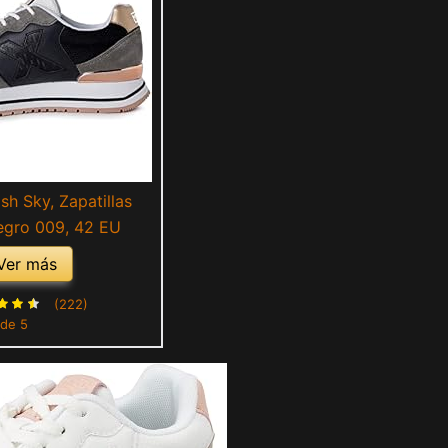
h Sky, Zapatillas
egro 009, 42 EU
Ver más
(222)
 de 5