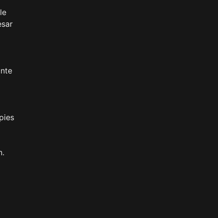
le
esar
ante
pies
n.