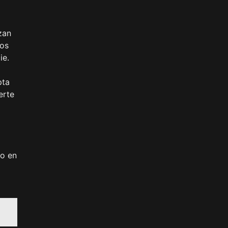
zan
cos
ie.
pta
erte
to en