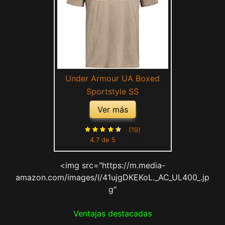
Under Armour UA Boxed
Sportstyle SS
Ver más
(19)
4.7 de 5
<img src="https://m.media-
amazon.com/images/I/41ujgDKEKoL._AC_UL400_.jp
g"
Ventajas destacadas