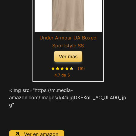
Under Armour UA Boxed
Sportstyle SS
Ver más
(19)
4.7 de 5
<img src="https://m.media-
amazon.com/images/I/41ujgDKEKoL._AC_UL400_.jp
g"
Ver en amazon