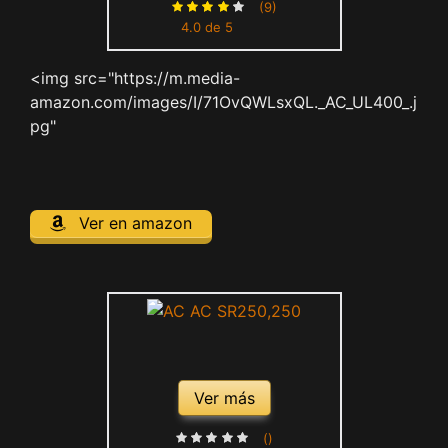
(9)
4.0 de 5
<img src="https://m.media-
amazon.com/images/I/71OvQWLsxQL._AC_UL400_.j
pg"
Ver en amazon
Ver más
()