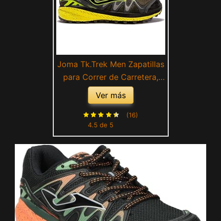
Joma Tk.Trek Men Zapatillas
para Correr de Carretera,
Gris Amarillo
Ver más
(16)
4.5 de 5