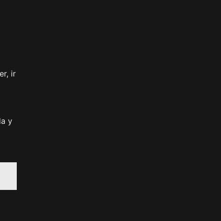
r, ir
da y