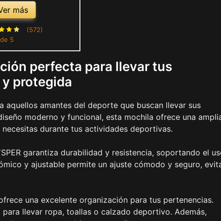
ntos de Zapatos y
Ver más
sa de Viaje, Yoga,
a, Natación, Playa-
(572)
 de 5
ris Claro
ión perfecta para llevar tus
 y protegida
a aquellos amantes del deporte que buscan llevar sus
diseño moderno y funcional, esta mochila ofrece una ampli
necesitas durante tus actividades deportivas.
YSPER garantiza durabilidad y resistencia, soportando el u
nómico y ajustable permite un ajuste cómodo y seguro, evi
ofrece una excelente organización para tus pertenencias.
para llevar ropa, toallas o calzado deportivo. Además,