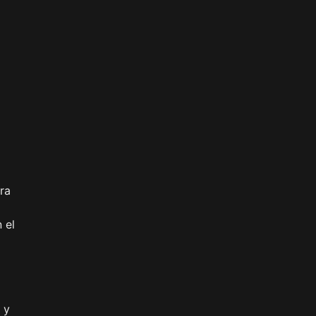
ra
 el
a
 y