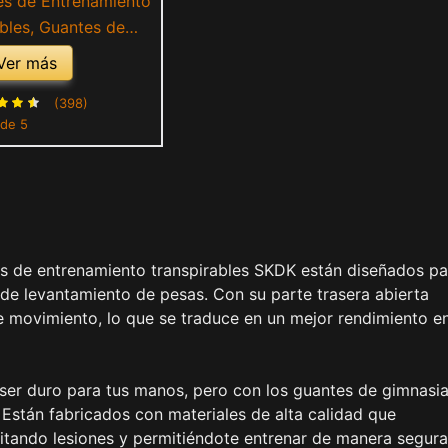
s de Entrenamiento
bles, Guantes de
 Gimnasio sin Dedos
Ver más
miento de Pesas con
Abierta Curvada,
(398)
 de 5
de Gimnasio para
miento de Pesas
es de entrenamiento transpirables SKDK están diseñados pa
 de levantamiento de pesas. Con su parte trasera abierta
de movimiento, lo que se traduce en un mejor rendimiento en
ser duro para tus manos, pero con los guantes de gimnasi
 Están fabricados con materiales de alta calidad que
itando lesiones y permitiéndote entrenar de manera segura