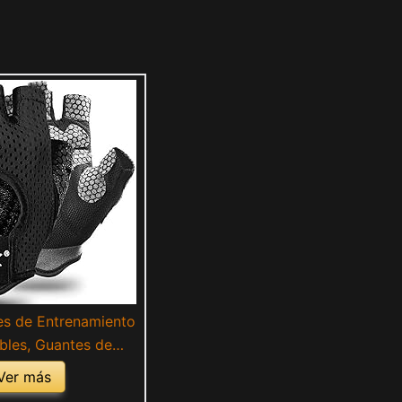
s de Entrenamiento
bles, Guantes de
 Gimnasio sin Dedos
Ver más
miento de Pesas con