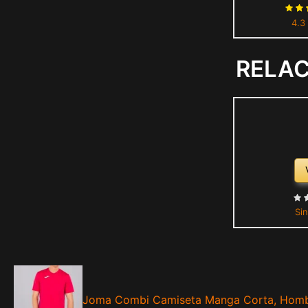
Espalda 
4.3
Guantes 
Levanta
RELA
Sin
Joma Combi Camiseta Manga Corta, Hom