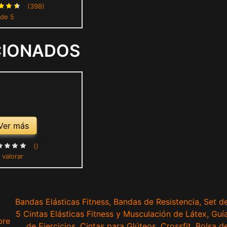
Abierta Curvada,
(398)
 de 5
de Gimnasio para
miento de Pesas
CIONADOS
Ver más
()
 valorar
Bandas Elásticas Fitness, Bandas de Resistencia, Set d
5 Cintas Elásticas Fitness y Musculación de Látex, Guí
bre
de Ejercicios, Cintas para Glúteos, Crossfit, Bolsa d