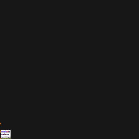
e
a
e