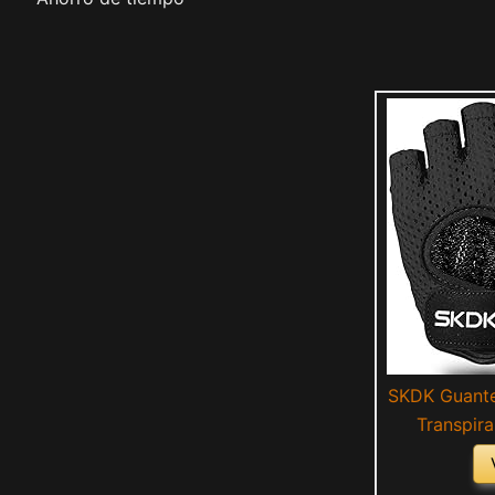
SKDK Guante
Transpira
Ejercicio de
para Levanta