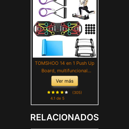
TOMSHOO 14 en 1 Push Up
Board, multifuncional
plegable dispositivo de
Ver más
fitness flexiones con asa,
dispositivo de fitness con
(305)
4.1 de 5
práctica de hombro para el
pecho, tríceps trapecio
RELACIONADOS
muscular, para el hogar