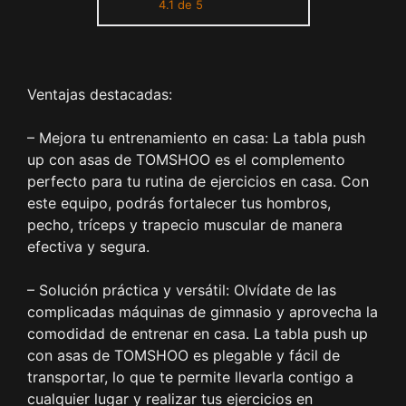
4.1 de 5
práctica de hombro para el
pecho, tríceps trapecio
muscular, para el hogar
Ventajas destacadas:
– Mejora tu entrenamiento en casa: La tabla push
up con asas de TOMSHOO es el complemento
perfecto para tu rutina de ejercicios en casa. Con
este equipo, podrás fortalecer tus hombros,
pecho, tríceps y trapecio muscular de manera
efectiva y segura.
– Solución práctica y versátil: Olvídate de las
complicadas máquinas de gimnasio y aprovecha la
comodidad de entrenar en casa. La tabla push up
con asas de TOMSHOO es plegable y fácil de
transportar, lo que te permite llevarla contigo a
cualquier lugar y realizar tus ejercicios en