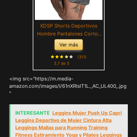
XDSP Shorts Deportivos
Hombre Pantalones Cortos
Shorts Pantalón Corto de
Ver más
Entrenamiento de Secado
Rápido para Correr Jogging
(311)
3.7 de 5
Running al Aire Libre Ligero
y
<img src="https://m.media-
amazon.com/images/I/61nXRlsIT1L._AC_UL400_.jpg
"
INTERESANTE
Leggins Mujer Push Up Capri
Leggins Deportivo de Mujer Cintura Alta
Leggings Mallas para Running Training
Fitness Estiramiento Yoga y Pilates Leggings