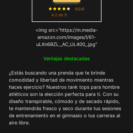
Musculación Camisetas para
Correr Entrenamiento
(624)
4.2 de 5
Secado rápido Gimnasio
Ropa de Deporte Gris
<img src="https://m.media-
Degradado M
amazon.com/images/I/61-
uLXn6BZL._AC_UL400_.jpg"
Ventajas destacadas
¿Estás buscando una prenda que te brinde
comodidad y libertad de movimiento mientras
haces ejercicio? Nuestros tank tops para hombre
atléticos son la elección perfecta para ti. Con su
diseño transpirable, cómodo y de secado rápido,
te mantendrás fresco y seco durante tus sesiones
de entrenamiento en el gimnasio o tus carreras al
aire libre.