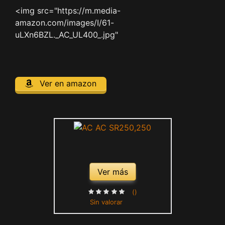
Ropa de Deporte Gris
<img src="https://m.media-
Degradado M
amazon.com/images/I/61-
uLXn6BZL._AC_UL400_.jpg"
Ver en amazon
Ver más
()
Sin valorar