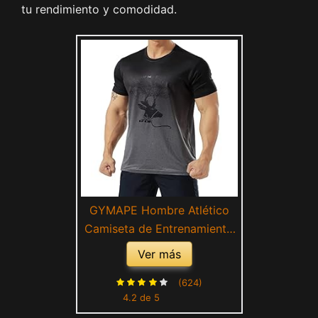
tu rendimiento y comodidad.
GYMAPE Hombre Atlético
Camiseta de Entrenamiento
Transpirable Cómodo
Ver más
Musculación Camisetas para
Correr Entrenamiento
(624)
4.2 de 5
Secado rápido Gimnasio