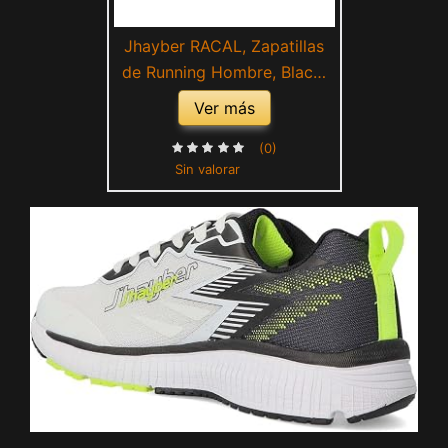
Jhayber RACAL, Zapatillas
de Running Hombre, Black,
42 EU
Ver más
(0)
Sin valorar