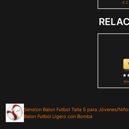
4.2
3# 4# 5 bal
niñ
RELA
Sin
Senston Balon Futbol Talla 5 para Jóvenes/Niño
Balon Futbol Ligero con Bomba