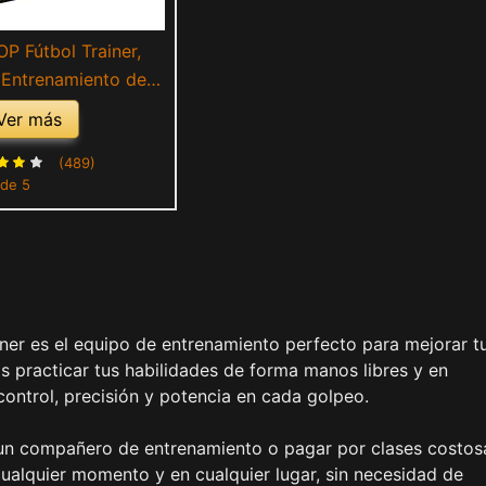
P Fútbol Trainer,
 Entrenamiento de
 Libres Práctica en
Ver más
on cinturón Cuerda
versal Se Adapta a #
(489)
 de 5
ones de fútbol para
os Adultos
iner es el equipo de entrenamiento perfecto para mejorar t
ás practicar tus habilidades de forma manos libres y en
 control, precisión y potencia en cada golpeo.
 un compañero de entrenamiento o pagar por clases costos
ualquier momento y en cualquier lugar, sin necesidad de