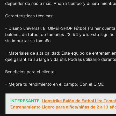
depender de nadie más. Ahorra tiempo y dinero mientras
Características técnicas:
– Diseño universal: El QIMEI-SHOP Fútbol Trainer cuenta
balones de fútbol de tamaños #3, #4 y #5. Esto signific
sin importar su tamaño.
– Materiales de alta calidad: Este equipo de entrenamien
que garantiza su larga vida útil. Podrás utilizarlo duran
Beneficios para el cliente:
– Mejora tu rendimiento en el campo: Con el QIME
INTERESANTE
Lionstrike Balón de Fútbol Lite Tama
Entrenamiento Ligero para niños/niñas de 2 a 13 añ