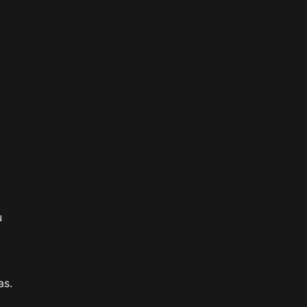
u
as.