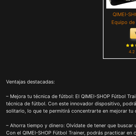
QIMEI-SHO
Equipo de
fútbol Manos
Solitario c
elástica Uni
4.2
3# 4# 5 bal
niñ
Ventajas destacadas:
– Mejora tu técnica de fútbol: El QIMEI-SHOP Fútbol Tra
técnica de fútbol. Con este innovador dispositivo, podr
solitario, lo que te permitirá concentrarte en mejorar tu
– Ahorra tiempo y dinero: Olvídate de tener que buscar
Con el QIMEI-SHOP Fútbol Trainer, podrás practicar en c