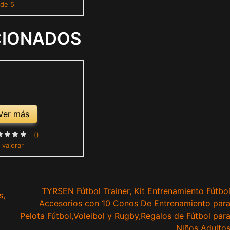
 de 5
ones de fútbol para
os Adultos
CIONADOS
Ver más
()
 valorar
TYRSEN Fútbol Trainer, Kit Entrenamiento Fútbo
s,
Accesorios con 10 Conos De Entrenamiento par
Pelota Fútbol,Voleibol y Rugby,Regalos de Fútbol par
Niños Adulto