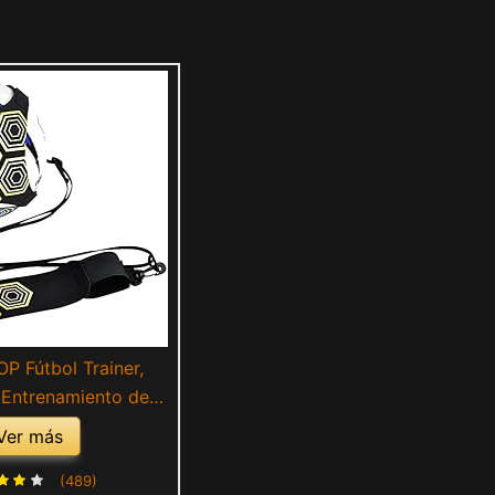
P Fútbol Trainer,
 Entrenamiento de
 Libres Práctica en
Ver más
on cinturón Cuerda
versal Se Adapta a #
(489)