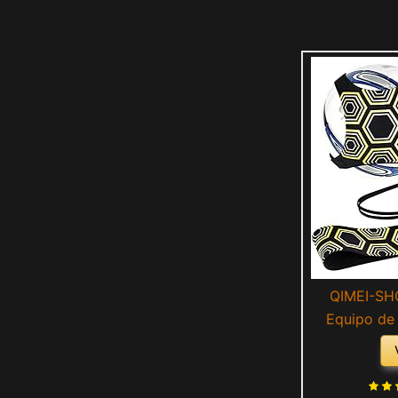
QIMEI-SHO
Equipo de
fútbol Manos
Solitario c
elástica Uni