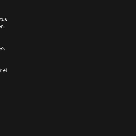
tus
en
po.
r el