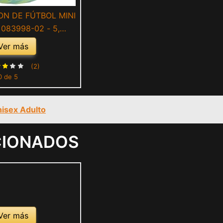
ON DE FÚTBOL MINI
 083998-02 - 5,
MARILLO
Ver más
(2)
0 de 5
nisex Adulto
CIONADOS
Ver más