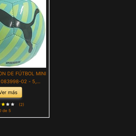
ON DE FÚTBOL MINI
 083998-02 - 5,
MARILLO
Ver más
(2)
0 de 5