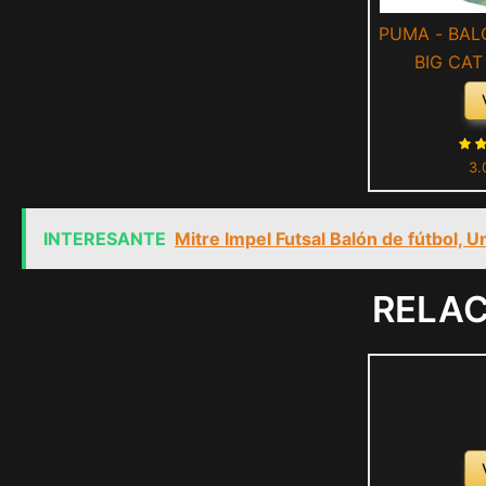
PUMA - BAL
BIG CAT
A
3.
INTERESANTE
Mitre Impel Futsal Balón de fútbol, U
RELA