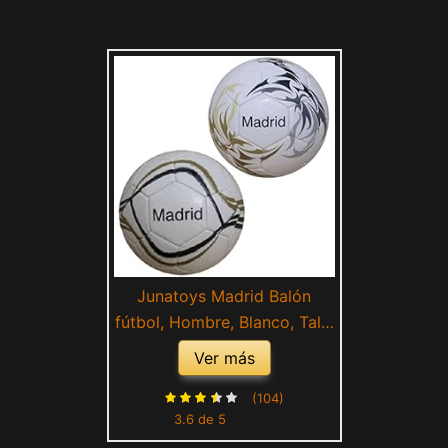
Junatoys Madrid Balón
fútbol, Hombre, Blanco, Talla
Única
Ver más
(104)
3.6 de 5