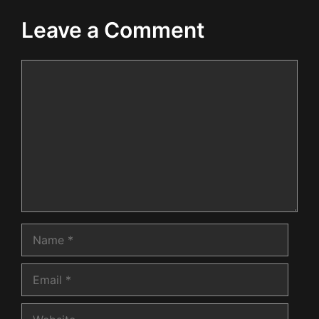
Leave a Comment
Comment
Name
Email
Website