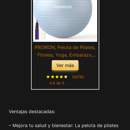
PROIRON, Pelota de Pilates,
Fitness, Yoga, Embarazo,
Deporte, Fitball para
Ver más
Ejercicios Gimnasia, Azul
55cm, Anti-pinchazos,
(5678)
4.6 de 5
Incluye Inflador
Ventajas destacadas:
– Mejora tu salud y bienestar: La pelota de pilates