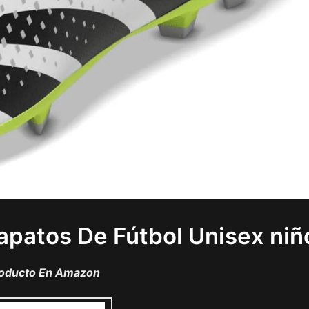
apatos De Fútbol Unisex niñ
roducto En Amazon