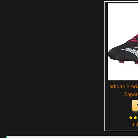
adidas Pred
Zapat
Cblack/Ftwwh
4.3