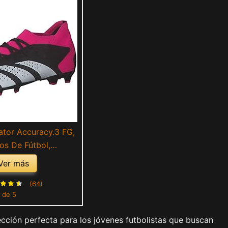
ator Accuracy.3 FG,
os De Fútbol,
t/Teshpk, 37 1/3 EU
Ver más
(64)
 de 5
cción perfecta para los jóvenes futbolistas que buscan