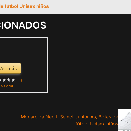
 de fútbol Unisex niños
CIONADOS
Ver más
()
 valorar
Monarcida Neo II Select Junior As, Botas de
fútbol Unisex niños