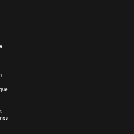
e
n
 que
se
enes