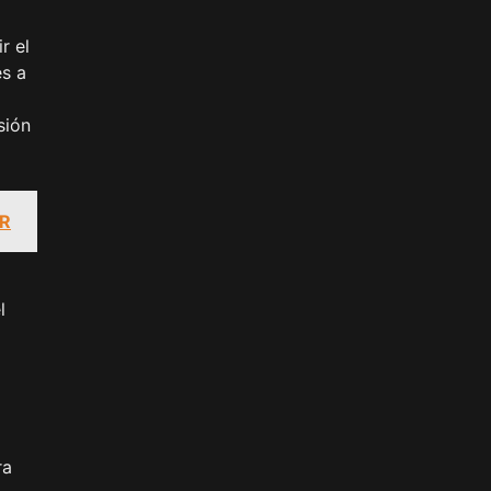
r el
es a
sión
1R
l
ra