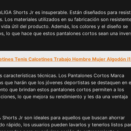
IGA Shorts Jr es insuperable. Están diseñados para resisti
 Los materiales utilizados en su fabricación son resistent
 vida útil del producto. Además, los colores y el diseño se
os, lo que hace que estos pantalones cortos sean una inver
etines Tenis Calcetines Trabajo Hombre Mujer Algodón i
las características técnicas. Los Pantalones Cortos Marca
s que harán que los jóvenes deportistas se destaquen en e
nto que brindan estos pantalones cortos permiten a los
icciones, lo que mejora su rendimiento y les da una ventaja
horts Jr son ideales para aquellos que buscan ahorrar
do rápido, los usuarios pueden lavarlos y tenerlos listos pa