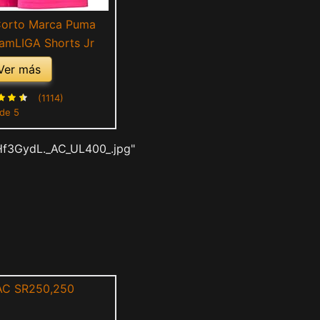
Corto Marca Puma
amLIGA Shorts Jr
Ver más
(1114)
 de 5
Hf3GydL._AC_UL400_.jpg"