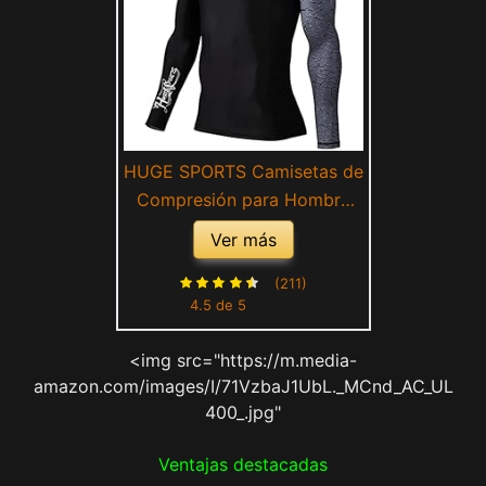
HUGE SPORTS Camisetas de
Compresión para Hombre
Rashguard Hombre Manga
Ver más
Larga Ropa Deportiva
Secado Rápido (Agrietado L)
(211)
4.5 de 5
<img src="https://m.media-
amazon.com/images/I/71VzbaJ1UbL._MCnd_AC_UL
400_.jpg"
Ventajas destacadas