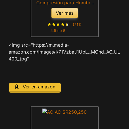
Compresión para Hombre
Rashguard Hombre Manga
Ver más
Larga Ropa Deportiva
Secado Rápido (Agrietado L)
(211)
4.5 de 5
<img src="https://m.media-
amazon.com/images/I/71VzbaJ1UbL._MCnd_AC_UL
400_.jpg"
Ver en amazon