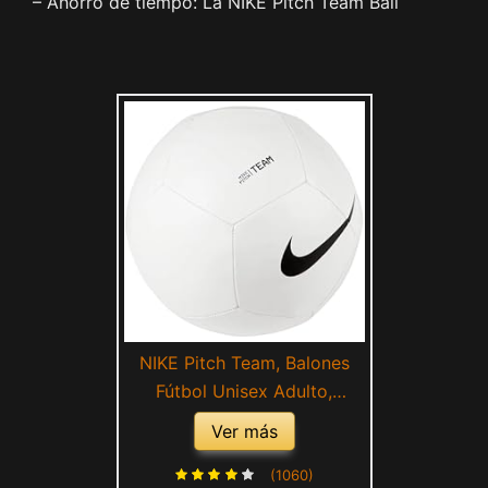
– Ahorro de tiempo: La NIKE Pitch Team Ball
NIKE Pitch Team, Balones
Fútbol Unisex Adulto,
Blanco, 5
Ver más
(1060)