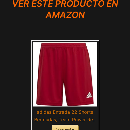
VER ESTE PRODUCTO EN
AMAZON
adidas Entrada 22 Shorts
Bermudas, Team Power Red
2, M para Mujer