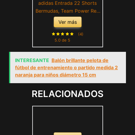
adidas Entrada 22 Shorts
Bermudas, Team Power Red
2, M para Mujer
Ver más
(4)
5.0 de 5
INTERESANTE
Balón brillante pelota de
fútbol de entrenamiento o partido medida 2
naranja para niños diámetro 15 cm
RELACIONADOS