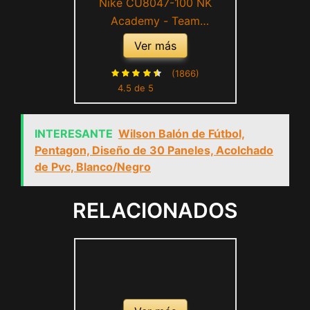
Nike CU8047-100 NK
Academy - Team
Recreational Soccer Ball
Ver más
Unisex Adult
White/Black/(Volt) Tamaño 5
(1866)
4.5 de 5
INTERESANTE
Wilson Balón de Fútbol,
Pentagon, Diseño de 30 Paneles, Acolchado
de Pvc, Blanco/Negro
RELACIONADOS