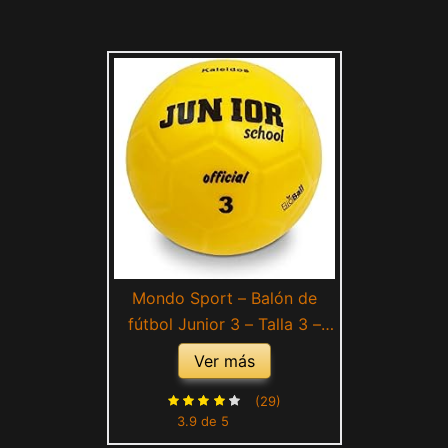
Mondo Sport – Balón de
fútbol Junior 3 – Talla 3 –
300 g – Color Amarillo –
Ver más
01520
(29)
3.9 de 5