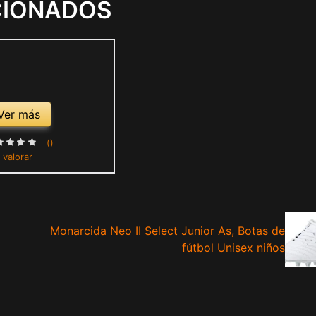
CIONADOS
Ver más
()
 valorar
Monarcida Neo II Select Junior As, Botas de
fútbol Unisex niños