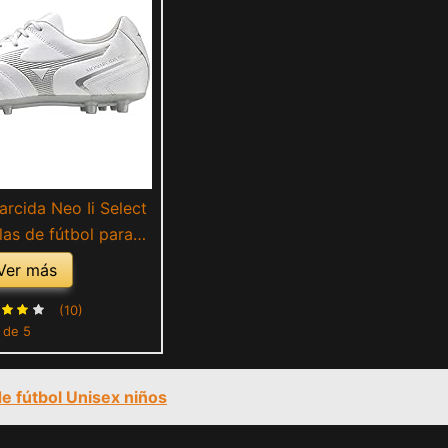
rcida Neo Ii Select
las de fútbol para
adulto, Blanco
Ver más
ologram), 43 EU
(10)
1 de 5
 de fútbol Unisex niños