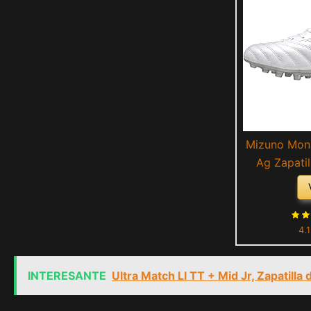
Mizuno Mona
Ag Zapatil
Unisex 
(White/H
4.
INTERESANTE
Ultra Match Ll TT + Mid Jr, Zapatilla