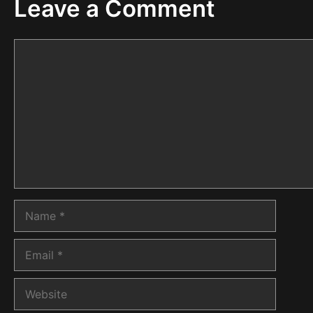
Leave a Comment
Comment
Name
Email
Website