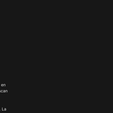
 en
scan
. La