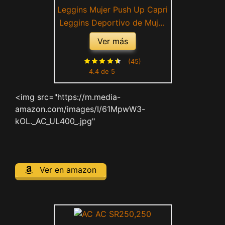
Leggins Mujer Push Up Capri
Leggins Deportivo de Mujer
Cintura Alta Leggings Mallas
Ver más
para Running Training
Fitness Estiramiento Yoga y
(45)
4.4 de 5
Pilates Leggings Push Up
Mujer sin Bolsillos
<img src="https://m.media-
Compresión Pantalón
amazon.com/images/I/61MpwW3-
kOL._AC_UL400_.jpg"
Ver en amazon