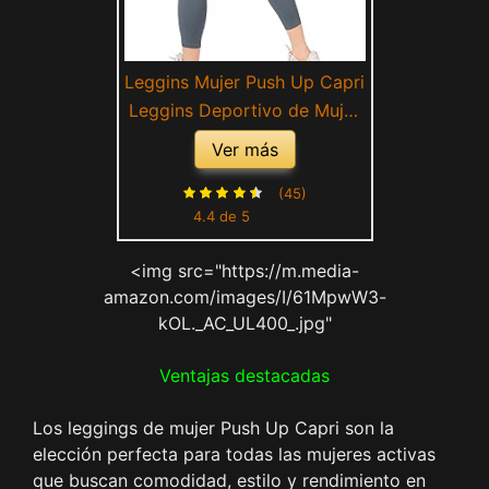
Leggins Mujer Push Up Capri
Leggins Deportivo de Mujer
Cintura Alta Leggings Mallas
Ver más
para Running Training
Fitness Estiramiento Yoga y
(45)
4.4 de 5
Pilates Leggings Push Up
Mujer sin Bolsillos
<img src="https://m.media-
Compresión Pantalón
amazon.com/images/I/61MpwW3-
kOL._AC_UL400_.jpg"
Ventajas destacadas
Los leggings de mujer Push Up Capri son la
elección perfecta para todas las mujeres activas
que buscan comodidad, estilo y rendimiento en