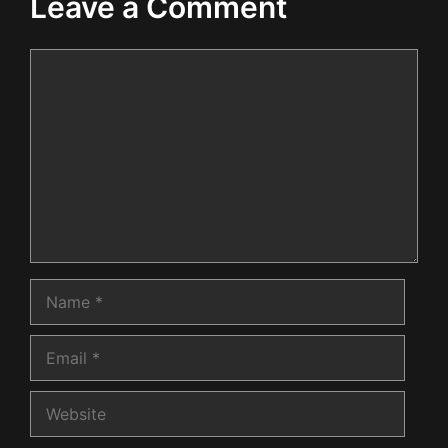
Leave a Comment
Comment
Name
Email
Website