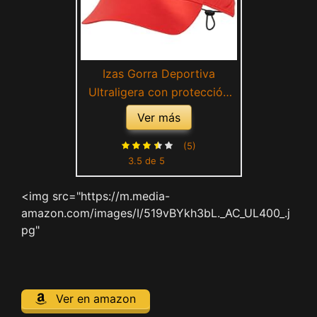
Izas Gorra Deportiva
Ultraligera con protección
Solar RICLA (Red)
Ver más
(5)
3.5 de 5
<img src="https://m.media-
amazon.com/images/I/519vBYkh3bL._AC_UL400_.j
pg"
Ver en amazon