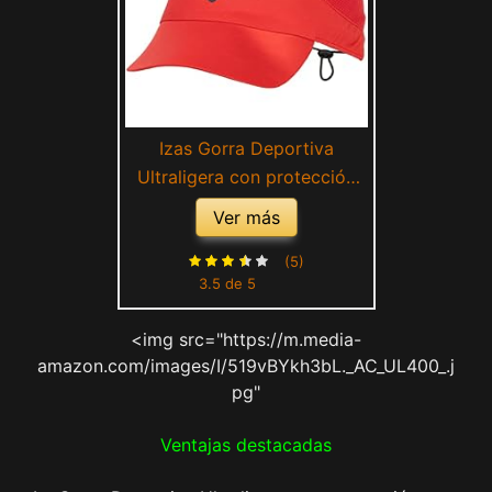
Izas Gorra Deportiva
Ultraligera con protección
Solar RICLA (Red)
Ver más
(5)
3.5 de 5
<img src="https://m.media-
amazon.com/images/I/519vBYkh3bL._AC_UL400_.j
pg"
Ventajas destacadas