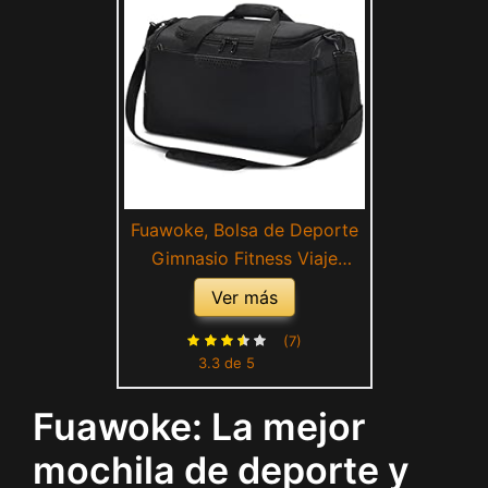
Fuawoke, Bolsa de Deporte
Gimnasio Fitness Viaje
Vacaciones Deportiva
Ver más
Mochila Función y
Compartimento para
(7)
3.3 de 5
Zapatos Separada Seco y
Humedo 50L Negro
Fuawoke: La mejor
mochila de deporte y