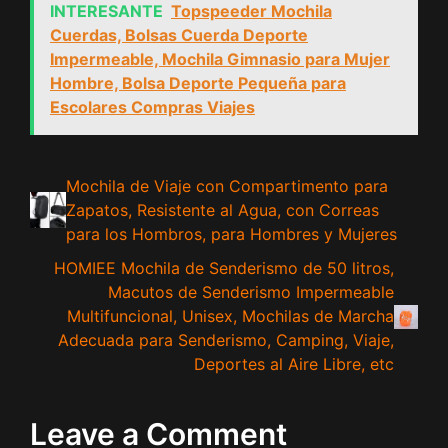
INTERESANTE
Topspeeder Mochila
Cuerdas, Bolsas Cuerda Deporte
Impermeable, Mochila Gimnasio para Mujer
Hombre, Bolsa Deporte Pequeña para
Escolares Compras Viajes
Mochila de Viaje con Compartimento para
Zapatos, Resistente al Agua, con Correas
para los Hombros, para Hombres y Mujeres
HOMIEE Mochila de Senderismo de 50 litros,
Macutos de Senderismo Impermeable
Multifuncional, Unisex, Mochilas de Marcha
Adecuada para Senderismo, Camping, Viaje,
Deportes al Aire Libre, etc
Leave a Comment