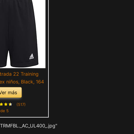
trada 22 Training
ex niños, Black, 164
Ver más
(517)
 de 5
JTRMFBL._AC_UL400_.jpg"