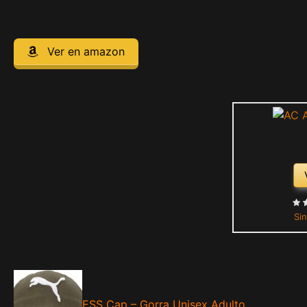
Ver en amazon
Sin
ESS Cap – Gorra Unisex Adulto