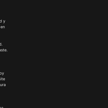
d y
 en
d.
aste.
hoy
ite
tura
ea