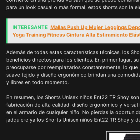
para un look casual o más formal, estos shorts son la el
INTERESANTE
Mallas Push Up Mujer Leggings Depor
Yoga Training Fitness Cintura Alta Estiramiento Elás
Además de todas estas características técnicas, los Sh
beneficios directos para los clientes. En primer lugar, 
preocuparse por reemplazarlos constantemente, lo que 
suave tejido y diseño ergonómico brindan una comodida
y libres en todo momento.
En resumen, los Shorts Unisex niños Ent22 TR Shoy son
fabricación de alta calidad, diseño ergonómico y versat
en el armario de cualquier niño. No pierdas la oportunid
¡adquiere ya los Shorts Unisex niños Ent22 TR Shoy y de