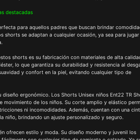
as destacadas
erfecta para aquellos padres que buscan brindar comodida
tos shorts se adaptan a cualquier ocasión, ya sea para jugar
a.
tos shorts es su fabricación con materiales de alta calida
ter, lo que garantiza su durabilidad y resistencia al desg
avidad y confort en la piel, evitando cualquier tipo de
su diseño ergonómico. Los Shorts Unisex niños Ent22 TR S
 movimiento de los niños. Su corte amplio y elástico perm
stricciones ni incomodidades. Además, cuentan con una cin
a niño, brindando un ajuste personalizado y seguro.
én ofrecen estilo y moda. Su diseño moderno y juvenil los
 fácilmente con cualquier tipo de camiseta o calzado. Ya s