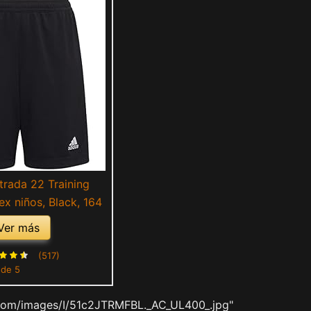
trada 22 Training
ex niños, Black, 164
Ver más
(517)
 de 5
com/images/I/51c2JTRMFBL._AC_UL400_.jpg"