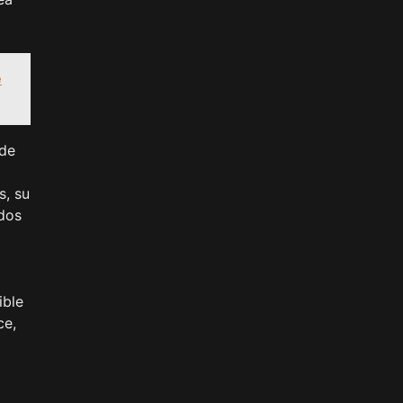
e
 de
s, su
dos
ible
ce,