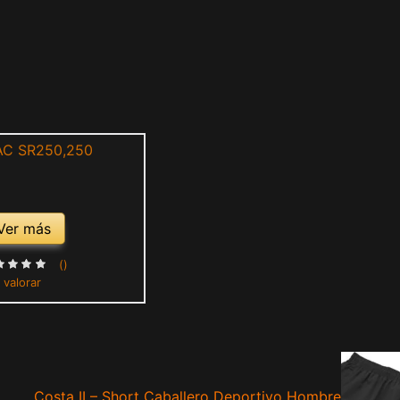
Ver más
()
 valorar
Costa II – Short Caballero Deportivo Hombre