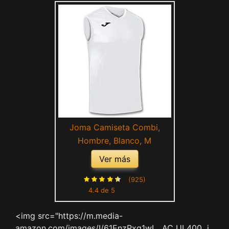
Joma Camiseta Combi,
Hombre, Blanco, M
Ver más
(925)
4.4 de 5
<img src="https://m.media-
amazon.com/images/I/61EnzPxg1wL._AC_UL400_.j