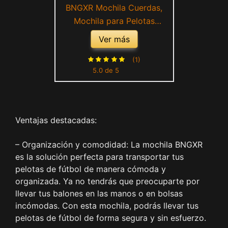
BNGXR Mochila Cuerdas,
Mochila para Pelotas
Mochila de Baloncesto
Ver más
Puede Llaves, hervidor de
Agua Mochila Deporte
(1)
5.0 de 5
Puede Almacenar Balones
De Fútbol para Escolar
Gimnasio Senderismo
(Negro)
Ventajas destacadas:
– Organización y comodidad: La mochila BNGXR
es la solución perfecta para transportar tus
pelotas de fútbol de manera cómoda y
organizada. Ya no tendrás que preocuparte por
llevar tus balones en las manos o en bolsas
incómodas. Con esta mochila, podrás llevar tus
pelotas de fútbol de forma segura y sin esfuerzo.