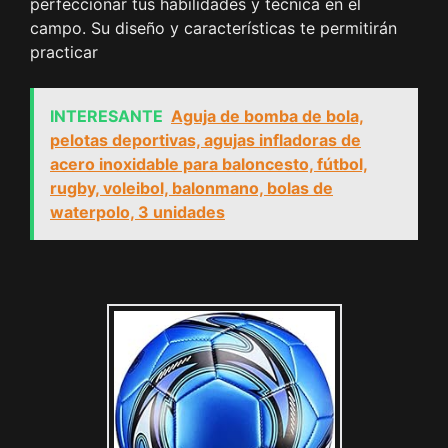
perfeccionar tus habilidades y técnica en el
campo. Su diseño y características te permitirán
practicar
INTERESANTE
Aguja de bomba de bola,
pelotas deportivas, agujas infladoras de
acero inoxidable para baloncesto, fútbol,
rugby, voleibol, balonmano, bolas de
waterpolo, 3 unidades