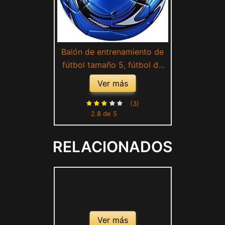
Balón de entrenamiento de
fútbol tamaño 5, fútbol de
entrenamiento oficial, pelota
Ver más
de partido profesional,
pelota de fútbol para
(3)
2.8 de 5
adultos y niños pequeños
para partidos oficiales en
RELACIONADOS
interiores y
Ver más