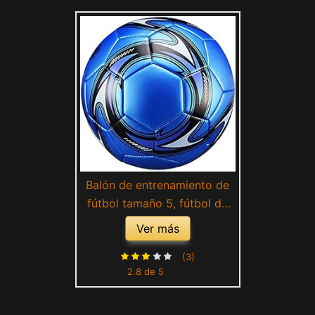
Balón de entrenamiento de
fútbol tamaño 5, fútbol de
entrenamiento oficial, pelota
Ver más
de partido profesional,
pelota de fútbol para
(3)
2.8 de 5
adultos y niños pequeños
para partidos oficiales en
interiores y